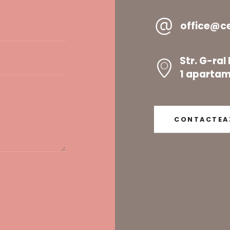
office@c
Str. G-ra
1 apartam
CONTACTEA