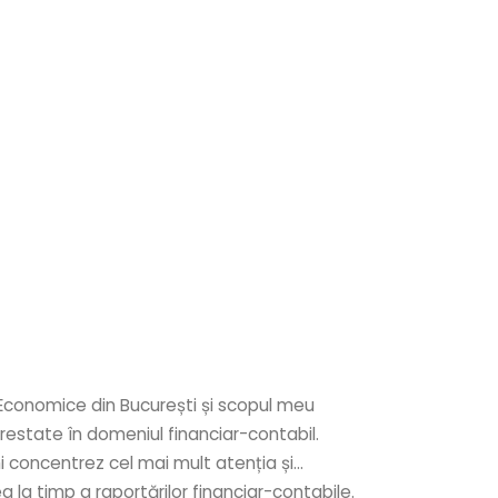
Economice din București și scopul meu
 prestate în domeniul financiar-contabil.
îmi concentrez cel mai mult atenția și
 la timp a raportărilor financiar-contabile.