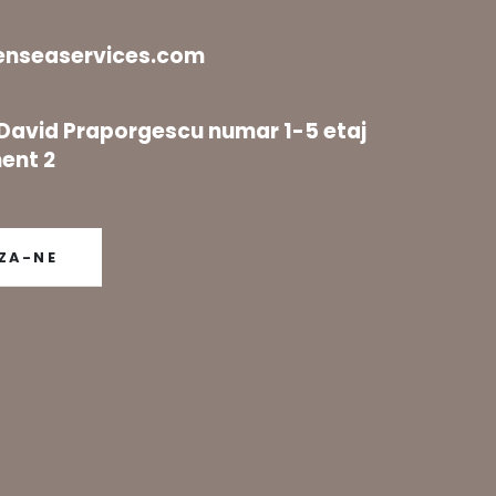
enseaservices.com
l David Praporgescu numar 1-5 etaj
ent 2
ZA-NE