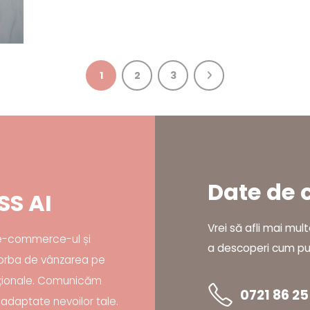
1
2
3
Date de 
SS AI
Vrei să afli mai mul
e e-commerce-ul și
a descoperi cum put
 vorba de vânzarea pe
aționale. Comunicăm
0721 86 25
și adaptate nevoilor tale.