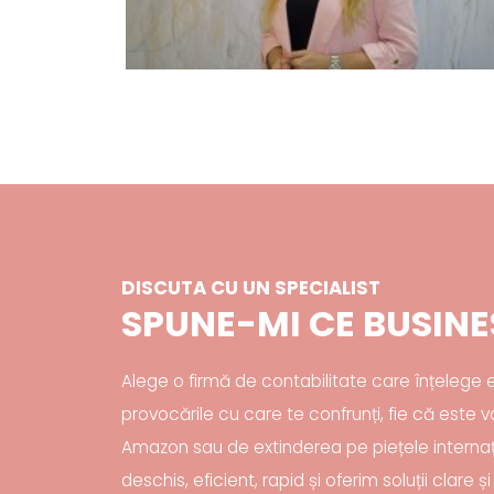
DISCUTA CU UN SPECIALIST
SPUNE-MI CE BUSINE
Alege o firmă de contabilitate care înțeleg
provocările cu care te confrunți, fie că este
Amazon sau de extinderea pe piețele intern
deschis, eficient, rapid și oferim soluții clare 